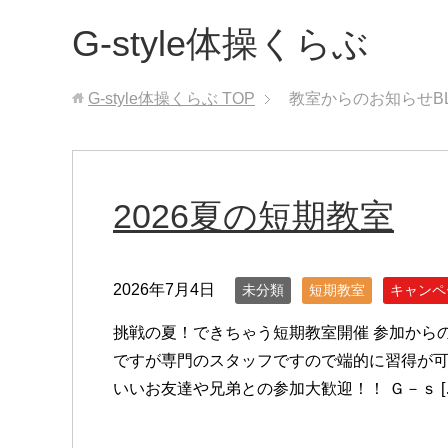
G-style体操くらぶ
G-style体操くらぶ
TOP
教室からのお知らせB
2026夏の短期教室
2026年7月4日
未分類
短期教室
キャンペ
挑戦の夏！できちゃう短期教室開催 参加から
ですが専門のスタッフですので端的に習得が可
いいお友達や兄弟との参加大歓迎！！ Ｇ－ｓ [